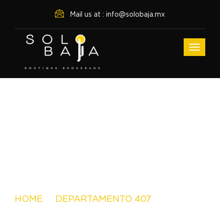
Mail us at : info@solobaja.mx
Archive For
HOME
DEPARTAMENTO 407