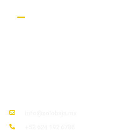
Get in Touch
Nuestro objetivo es guiar a cada cliente en
cada paso para encontrar su rincón de paraíso
en Baja California Sur; desde descubrir la
ubicación perfecta hasta entregar las llaves
de su hogar soñado.
info@solobaja.mx
+52 624 192 6788