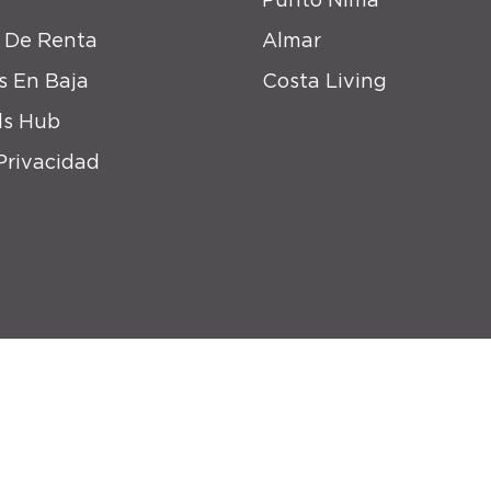
 De Renta
Almar
s En Baja
Costa Living
s Hub
Privacidad
Solo Baja 2024 © All Rights Reserved