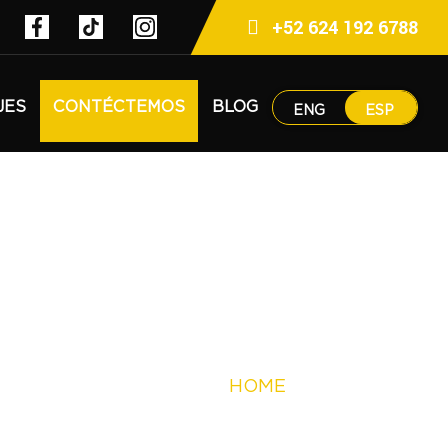
+52 624 192 6788
JES
CONTÉCTEMOS
BLOG
ENG
ESP
HOME
CONTACTO