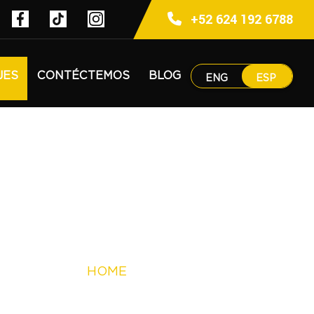
+52 624 192 6788
JES
CONTÉCTEMOS
BLOG
ENG
ESP
HOME
PROGRAMA DE RENTA