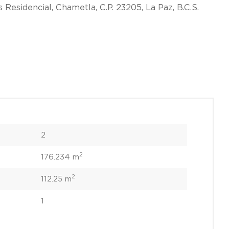
Residencial, Chametla, C.P. 23205, La Paz, B.C.S.
2
2
176.234 m
2
112.25 m
1