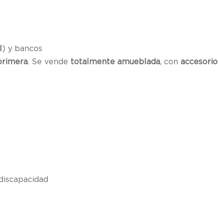
l
) y bancos
primera
. Se vende
totalmente amueblada
, con
accesori
discapacidad