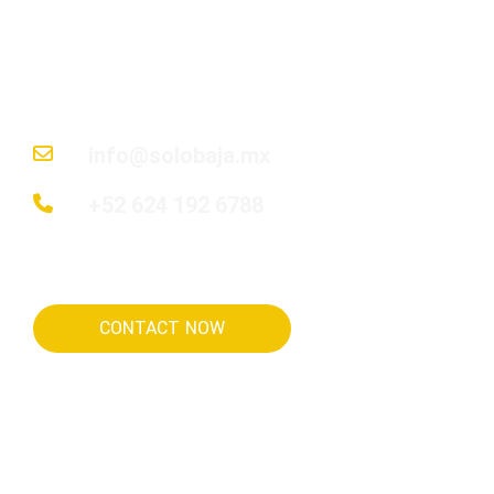
descubrir la ubicación perfecta hasta entregar las
su hogar soñado.
info@solobaja.mx
+52 624 192 6788
CONTACT NOW