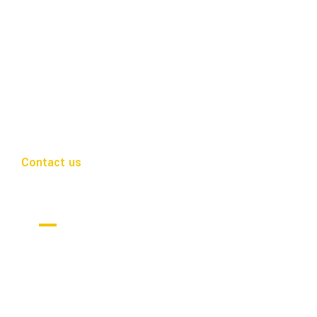
Contact us
Get in Touch
Nuestro objetivo es guiar a cada cliente en cada 
encontrar su rincón de paraíso en Baja California 