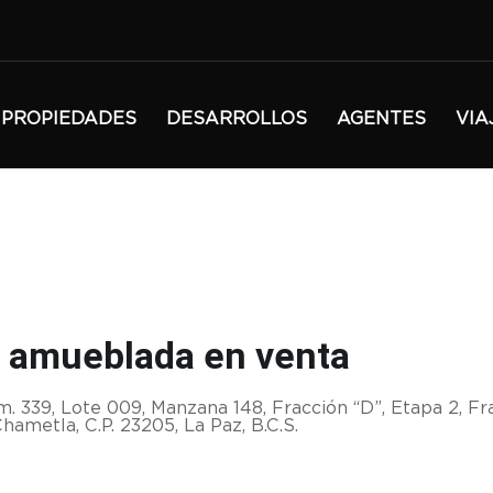
PROPIEDADES
DESARROLLOS
AGENTES
VIA
a amueblada en venta
. 339, Lote 009, Manzana 148, Fracción “D”, Etapa 2, Fr
hametla, C.P. 23205, La Paz, B.C.S.