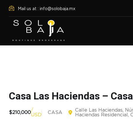
Mail us at : info@solobaja.mx
Casa Las Haciendas – Cas
/
Calle Las Haciendas, Núm
$210,000
CASA
USD
Haciendas Residencial, C