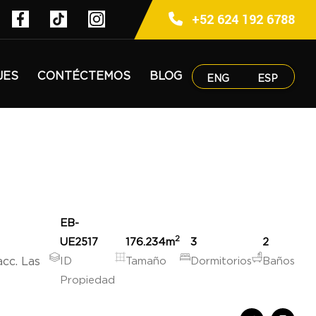
+52 624 192 6788
JES
CONTÉCTEMOS
BLOG
ENG
ESP
EB-
2
UE2517
176.234
m
3
2
acc. Las
ID
Tamaño
Dormitorios
Baños
Propiedad