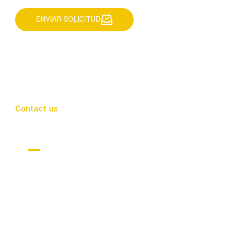
ENVIAR SOLICITUD
Contact us
Get in Touch
Nuestro objetivo es guiar a cada cliente en
cada paso para encontrar su rincón de paraíso