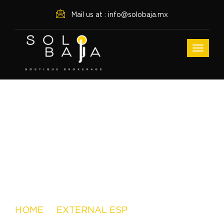
Mail us at : info@solobaja.mx
Archive For Marzo 27th,
2025
HOME
EXTERNAL ESP