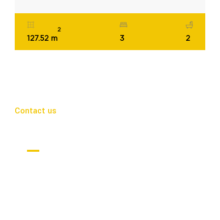
2
127.52 m
3
2
Contact us
Get in Touch
Nuestro objetivo es guiar a cada cliente en
cada paso para encontrar su rincón de paraíso