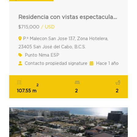
Residencia con vistas espectaculares Punto Nima 508 en Los Cabos
$715,000
/ USD
P.º Malecon San Jose 137, Zona Hotelera,
23405 San José del Cabo, B.C.S.
Punto Nima ESP
Contacto propiedad signature
Hace 1 año
2
107.55 m
2
2