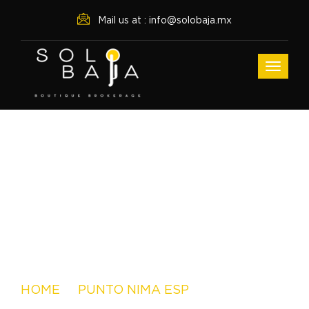
Mail us at : info@solobaja.mx
Archive For Diciembre
12th, 2025
HOME
PUNTO NIMA ESP