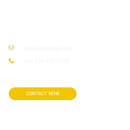
en Baja California Sur; desde descubrir la
ubicación perfecta hasta entregar las llaves
de su hogar soñado.
info@solobaja.mx
+52 624 192 6788
CONTACT NOW