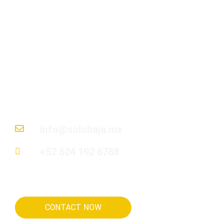
Nuestro objetivo es guiar a cada cliente en
cada paso para encontrar su rincón de paraíso
en Baja California Sur; desde descubrir la
ubicación perfecta hasta entregar las llaves
de su hogar soñado.
info@solobaja.mx
+52 624 192 6788
CONTACT NOW