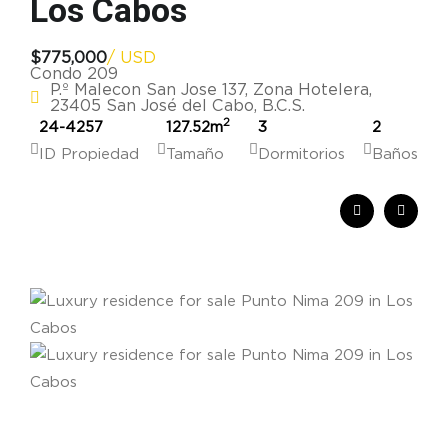
Los Cabos
$775,000
/ USD
Condo 209
P.º Malecon San Jose 137, Zona Hotelera,
23405 San José del Cabo, B.C.S.
2
24-4257
127.52
m
3
2
ID Propiedad
Tamaño
Dormitorios
Baños