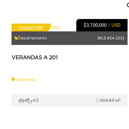
$3,700,000
/ USD
SIGNATURE
Departamento
MLS #24-1031
VERANDAS A 201
Querencia
2
4
4.5
404.64 m