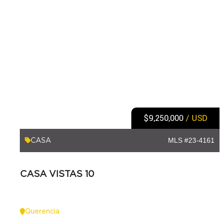
$9,250,000
/ USD
SIGNATURE
CASA
MLS #23-4161
CASA VISTAS 10
Querencia