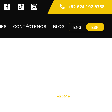
+52 624 192 6788
JES
CONTÉCTEMOS
BLOG
ENG
ESP
HOME
SIGNATURE