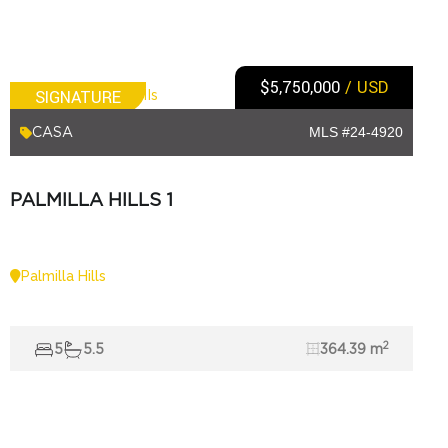
$5,750,000
/ USD
SIGNATURE
CASA
MLS #24-4920
PALMILLA HILLS 1
Palmilla Hills
2
5
5.5
364.39 m