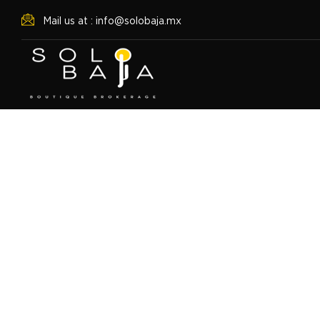
Mail us at : info@solobaja.mx
Signature