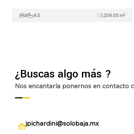
2
8
8.5
1,209.05 m
¿Buscas algo más ?
Nos encantaría ponernos en contacto 
jpichardini@solobaja.mx