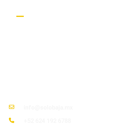
Get in Touch
Nuestro objetivo es guiar a cada cliente en
cada paso para encontrar su rincón de paraíso
en Baja California Sur; desde descubrir la
ubicación perfecta hasta entregar las llaves
de su hogar soñado.
info@solobaja.mx
+52 624 192 6788