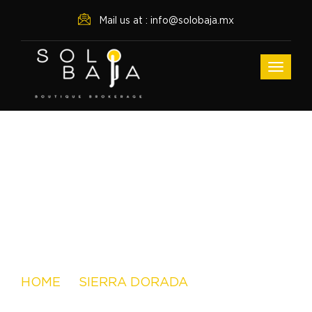
Mail us at : info@solobaja.mx
Archive For
HOME
SIERRA DORADA